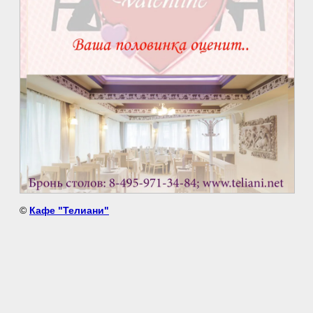
©
Кафе "Телиани"